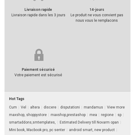
Livraison rapide
14-jours
Livraison rapide dans les 3 jours
Le produit ne vous convient pas
nous vous le remplacons
Paiement sécurisé
Votre paiement est sécurisé
Hot Tags
Cum
|
Vel
|
altera
|
discere
|
disputationi
|
mandamus
|
View more
maxshop, shoppystore
|
maxshop,prestashop
|
mea
|
regione
|
sp
|
smartaddons,smtemplates,
|
Estimated Delivery till Novarm opan
|
Mini book, Macbook pro, pc senter
|
android smart, new product
|