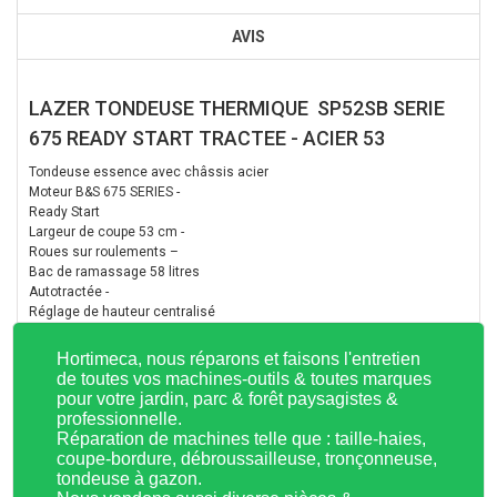
AVIS
LAZER TONDEUSE THERMIQUE SP52SB SERIE
675 READY START TRACTEE - ACIER 53
Tondeuse essence avec châssis acier
Moteur B&S 675 SERIES -
Ready Start
Largeur de coupe 53 cm -
Roues sur roulements –
Bac de ramassage 58 litres
Autotractée -
Réglage de hauteur centralisé
Hortimeca, nous réparons et faisons l'entretien
de toutes vos machines-outils & toutes marques
pour votre jardin, parc & forêt paysagistes &
professionnelle.
Réparation de machines telle que : taille-haies,
coupe-bordure, débroussailleuse, tronçonneuse,
tondeuse à gazon.