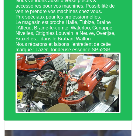
Nous vendons aussi diverse pièces &
accessoires pour vos machines. Possibilité de
venire prendre vos machines chez vous.
Prix spéciaux pour les professionnelles.
Le magasin est proche Halle, Tubize, Braine
l'Alleud, Braine-le-comte, Waterloo, Genappe,
Nivelles, Ottignies Louvain la Neuve, Overijse,
Bruxelles... dans le Brabant Wallon
Nous réparons et faisons l'entretient de cette
marque : Lazer, Tondeuse essence SP52SB