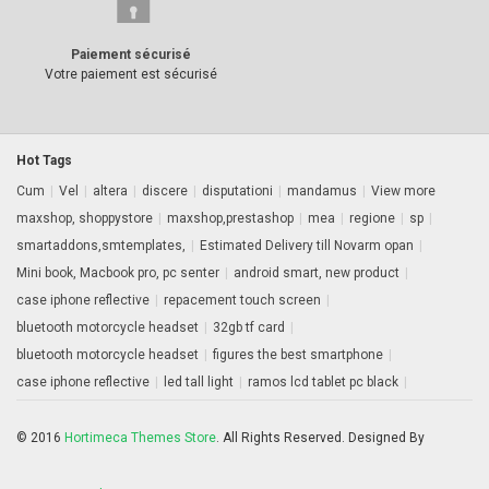
Paiement sécurisé
Votre paiement est sécurisé
Hot Tags
Cum
|
Vel
|
altera
|
discere
|
disputationi
|
mandamus
|
View more
maxshop, shoppystore
|
maxshop,prestashop
|
mea
|
regione
|
sp
|
smartaddons,smtemplates,
|
Estimated Delivery till Novarm opan
|
Mini book, Macbook pro, pc senter
|
android smart, new product
|
case iphone reflective
|
repacement touch screen
|
bluetooth motorcycle headset
|
32gb tf card
|
bluetooth motorcycle headset
|
figures the best smartphone
|
case iphone reflective
|
led tall light
|
ramos lcd tablet pc black
|
© 2016
Hortimeca Themes Store
. All Rights Reserved. Designed By