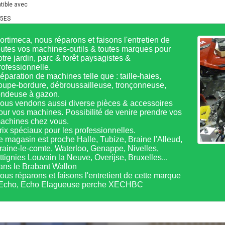
ible avec
35ES
ortimeca, nous réparons et faisons l'entretien de
outes vos machines-outils & toutes marques pour
otre jardin, parc & forêt paysagistes &
rofessionnelle.
éparation de machines telle que : taille-haies,
oupe-bordure, débroussailleuse, tronçonneuse,
ondeuse à gazon.
ous vendons aussi diverse pièces & accessoires
our vos machines. Possibilité de venire prendre vos
achines chez vous.
rix spéciaux pour les professionnelles.
e magasin est proche Halle, Tubize, Braine l'Alleud,
raine-le-comte, Waterloo, Genappe, Nivelles,
ttignies Louvain la Neuve, Overijse, Bruxelles...
ans le Brabant Wallon
ous réparons et faisons l'entretient de cette marque
 Echo, Echo Elagueuse perche XECHBC