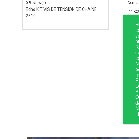
0 Review(s)
Compat
Echo KIT VIS DE TENSION DE CHAîNE
PPF-2
2610
H
t
v
p
R
c
t
N
p
m
P
L
B
O
d
N
: