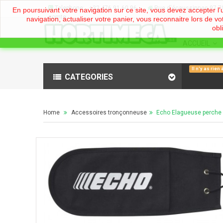
Telephone:
+32
476 91 60 96
Rue d'écaussinnes 97 70
En poursuivant votre navigation sur ce site, vous devez accepter l’ut
comte
navigation, actualiser votre panier, vous reconnaitre lors de vo
obl
ACCUEIL
Il n'y as rien 
CATEGORIES
Home
Accessoires tronçonneuse
>
Echo Elagueuse perch