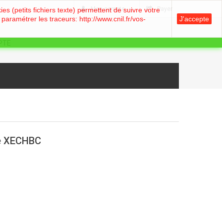
e
Mon compte
Payer
es (petits fichiers texte) permettent de suivre votre
 paramétrer les traceurs: http://www.cnil.fr/vos-
J'accepte
PTE
e XECHBC