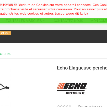
90 Braine-le-
Telephone: +32
476 91 60 96
E-mail:
info@hortimeca.b
ilisation et l'écriture de Cookies sur votre appareil connecté. Ces Cooki
tre prochaine visite et sécuriser votre connexion. Pour en savoir plus et
igations/sites-web-cookies-et-autres-traceurs/que-dit-la-loi/
TOUTES LES MARQUES
CONTACTEZ-NOUS
MON COM
à afficher
e XECHBC
Echo Elagueuse perch
Donnez votre avis