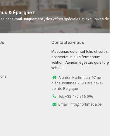
ous & Épargnez
es par e-mail uniquement , des offres spéciales et exclusives de
Us
Contactez-nous
Maecenas euismod felis et purus
consectetur, quis fermentum
velition. Aenean egestas quis turpis
vehicula.
ions
Ajouter:
Hortimeca, 97 rue
d'écaussinnes 7090 Braine-le-
comte Belgique
Tél:
+32 476 916 096
Email:
info@hortimeca.be