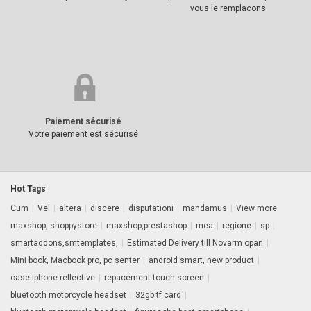
vous le remplacons
Paiement sécurisé
Votre paiement est sécurisé
Hot Tags
Cum
|
Vel
|
altera
|
discere
|
disputationi
|
mandamus
|
View more
maxshop, shoppystore
|
maxshop,prestashop
|
mea
|
regione
|
sp
|
smartaddons,smtemplates,
|
Estimated Delivery till Novarm opan
|
Mini book, Macbook pro, pc senter
|
android smart, new product
|
case iphone reflective
|
repacement touch screen
|
bluetooth motorcycle headset
|
32gb tf card
|